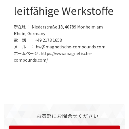
leitfähige Werkstoffe
所在地 ： Niederstraße 18, 40789 Monheim am
Rhein, Germany
電 話 ： +49 2173 1658
メール ： hw@magnetische-compounds.com
ホームページ :
https://www.magnetische-
compounds.com/
お気軽にお問合せください