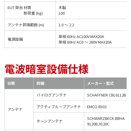
EUT 架台
材質
木製
耐荷重 (kg)
100
アンテナ昇降範囲 (m)
1.0 ～ 2.2
単相 60Hz AC100V MAX20A
電源設備
単相 60Hz AC0 ～ 260V MAX20A
電波暗室設備仕様
分類
詳細
メーカー・型式
バイログアンテナ
SCHAFFNER CBL6112B
アクティブループアンテナ
EMCO 6502
アンテナ
SCHWARZBECK BBHA
ホーンアンテナ
9120B,9120C