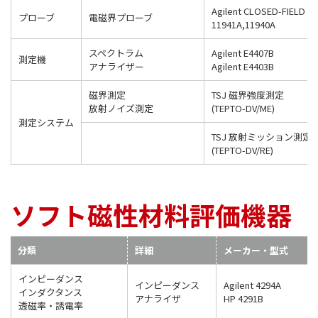
Agilent CLOSED-FIELD P
プローブ
電磁界プローブ
11941A,11940A
スペクトラム
Agilent E4407B
測定機
アナライザー
Agilent E4403B
磁界測定
TSJ 磁界強度測定
放射ノイズ測定
(TEPTO-DV/ME)
測定システム
TSJ 放射ミッション測定
(TEPTO-DV/RE)
ソフト磁性材料評価機器
分類
詳細
メーカー・型式
インピーダンス
インピーダンス
Agilent 4294A
インダクタンス
アナライザ
HP 4291B
透磁率・誘電率