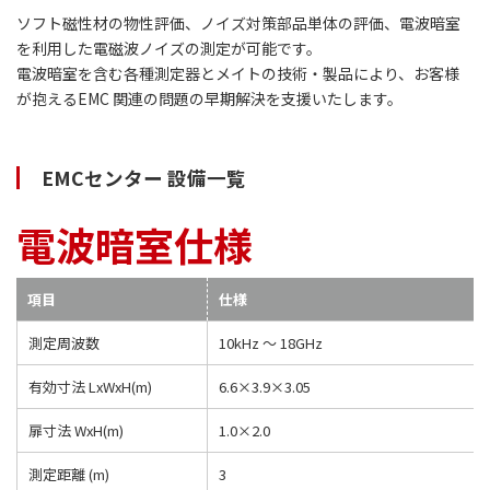
ソフト磁性材の物性評価、ノイズ対策部品単体の評価、電波暗室
を利用した電磁波ノイズの測定が可能です。
電波暗室を含む各種測定器とメイトの技術・製品により、お客様
が抱えるEMC 関連の問題の早期解決を支援いたします。
EMCセンター 設備一覧
電波暗室仕様
項目
仕様
測定周波数
10kHz ～ 18GHz
有効寸法 LxWxH(m)
6.6×3.9×3.05
扉寸法
WxH(m)
1.0×2.0
測定距離
(m)
3