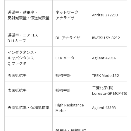
透磁率・誘電率・
ネットワーク
Anritsu 37225B
反射減衰量・伝送減衰量
アナライザ
透磁率・コアロス
BH アナライザ
IWATSU SY-8232
B-H カーブ
インダクタンス・
キャパシタンス
LCR メータ
Agilent 4285A
Q ファクタ
表面抵抗率
抵抗率計
TREK Model152
三菱化学(株)
表面抵抗率
抵抗率計
Loresta-GP MCP-T610
High Resistance
表面抵抗率・体積抵抗率
Agilent 4339B
Meter
耐電圧・絶縁抵抗