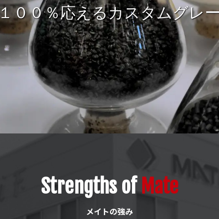
くりを「複合材料開発」と「
技術・経験で設計から量産まで
１００％応えるカスタムグレ
の理想のプラマグづくりを実
Strengths of
Mate
メイトの強み