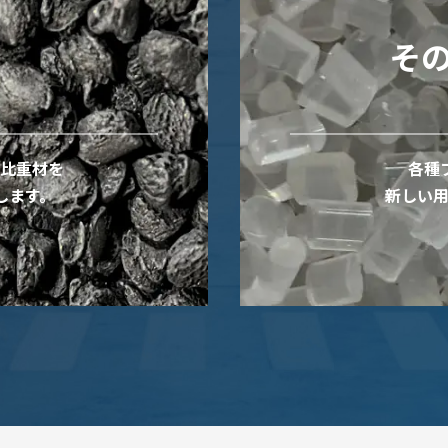
その
比重材を
各種
します。
新しい