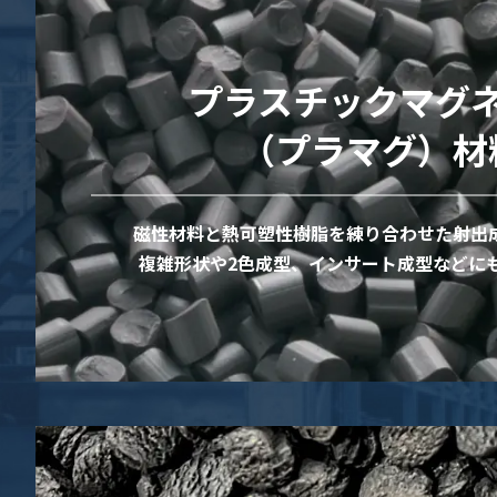
プラスチックマグ
（プラマグ）材
磁性材料と熱可塑性樹脂を練り合わせた射出
複雑形状や2色成型、インサート成型などに