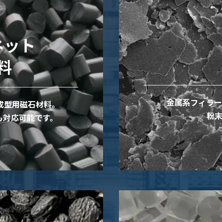
ネット
料
金属系フィラー
成型用磁石材料。
粉
も対応可能です。