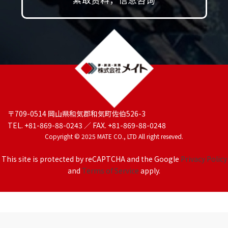
〒709-0514 岡山県和気郡和気町佐伯526-3
TEL. +81-869-88-0243 ／ FAX. +81-869-88-0248
Copyright © 2025 MATE CO., LTD All right reseved.
This site is protected by reCAPTCHA and the Google
Privacy Policy
and
Terms of Service
apply.