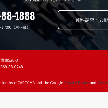
-88-1888
資料請求・お
～17:00（月〜金）
佐伯526-3
0869-88-0248
tected by reCAPTCHA and the Google
Privacy Policy
and
Terms